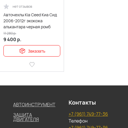
нет отзывов
Авточехлы Kia Ceed Киа Сид
2006-2012г экокожа
алькантара черная ромб
11 280
р.
9 400
р.
Заказать
Контакты
АВТОИНСТРУМЕНТ
+7 (961) 749-77-36
ЗАЩИТА
ДВИГАТЕЛЯ
Телефон
+7 (961) 749-77-36