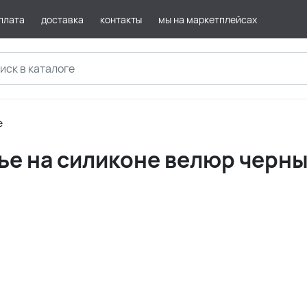
плата
доставка
контакты
мы на маркетплейсах
е
ье на силиконе велюр черны