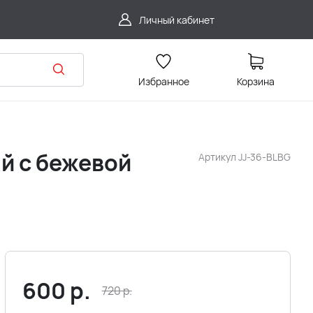
Личный кабинет
Избранное
Корзина
й c бежевой
Артикул
JJ-36-BLBG
600
р.
720
р.