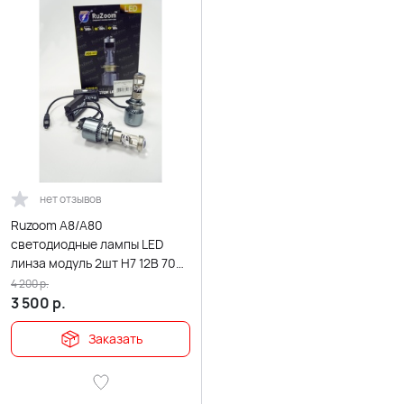
нет отзывов
Ruzoom A8/A80
светодиодные лампы LED
линза модуль 2шт H7 12В 70W
5700K 8400Lm гарантия 6
4 200
р.
мес
3 500
р.
Заказать