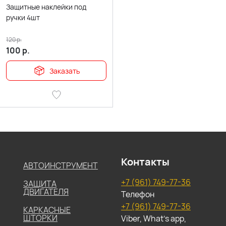
Защитные наклейки под
ручки 4шт
120
р.
100
р.
Заказать
Контакты
АВТОИНСТРУМЕНТ
+7 (961) 749-77-36
ЗАЩИТА
ДВИГАТЕЛЯ
Телефон
+7 (961) 749-77-36
КАРКАСНЫЕ
ШТОРКИ
Viber, What's app,