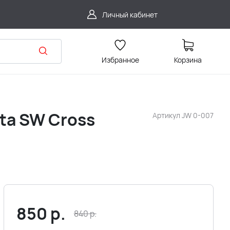
Личный кабинет
Избранное
Корзина
sta SW Cross
Артикул
JW 0-007
850
р.
840
р.