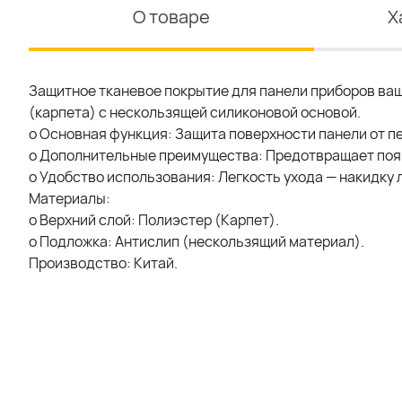
О товаре
Х
Защитное тканевое покрытие для панели приборов ва
(карпета) с нескользящей силиконовой основой.
o Основная функция: Защита поверхности панели от п
o Дополнительные преимущества: Предотвращает появ
o Удобство использования: Легкость ухода — накидку л
Материалы:
o Верхний слой: Полиэстер (Карпет).
o Подложка: Антислип (нескользящий материал).
Производство: Китай.