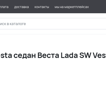
плата
доставка
контакты
мы на маркетплейсах
esta седан Веста Lada SW Ve