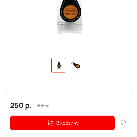
250
р.
300
р.
В корзину