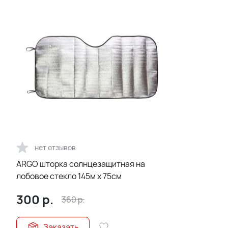
нет отзывов
ARGO шторка солнцезащитная на
лобовое стекло 145м х 75см
300
р.
360
р.
Заказать