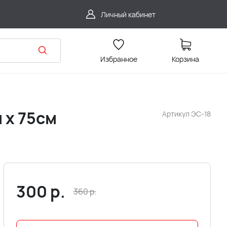
Личный кабинет
Избранное
Корзина
 х 75см
Артикул
ЭС-18
300
р.
360
р.