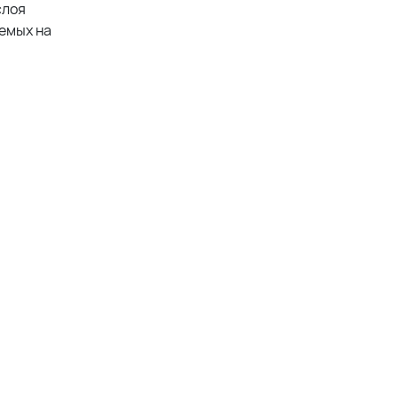
слоя
яемых на