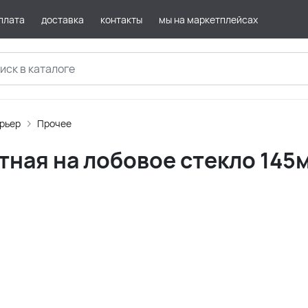
плата
доставка
контакты
мы на маркетплейсах
ерьер
Прочее
ная на лобовое стекло 145м