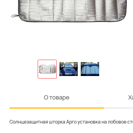
О товаре
Х
Солнцезащитная шторка Арго установка на лобовое ст