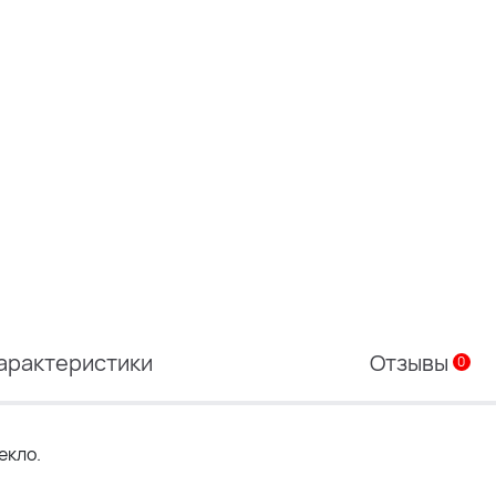
арактеристики
Отзывы
0
екло.