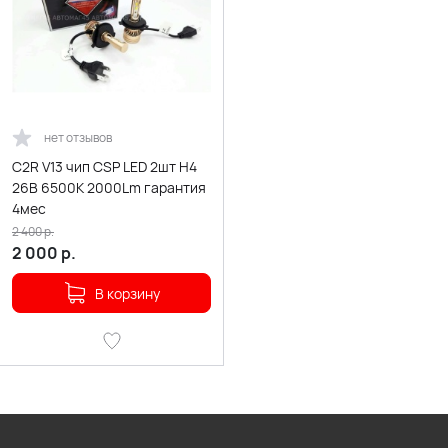
нет отзывов
C2R V13 чип CSP LED 2шт H4
26В 6500К 2000Lm гарантия
4мес
2 400
р.
2 000
р.
В корзину