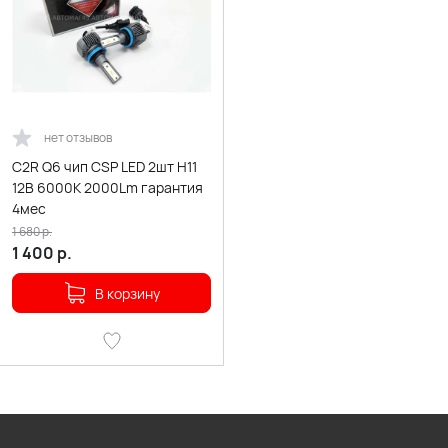
нет отзывов
C2R Q6 чип CSP LED 2шт H11
12В 6000К 2000Lm гарантия
4мес
1 680
р.
1 400
р.
В корзину