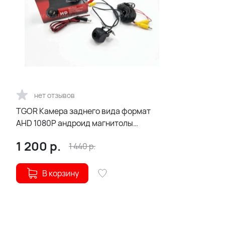
нет отзывов
TGOR Камера заднего вида формат
AHD 1080P андроид магнитолы
парковочные линии угол 170 гар 3мес
1 200
р.
1 440
р.
В корзину