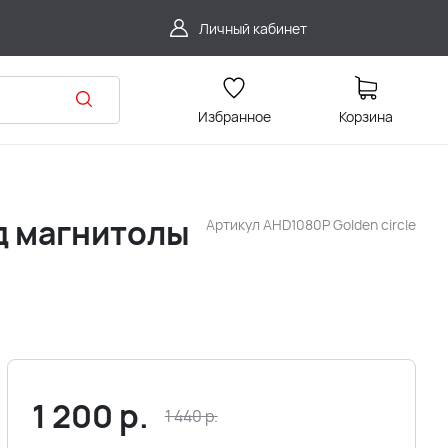
Личный кабинет
Избранное
Корзина
д магнитолы
Артикул
AHD1080P Golden circle
1 200
р.
1 440
р.