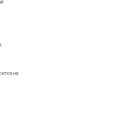
ой
.
сится на