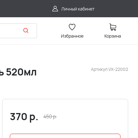
Личный кабинет
Избранное
Корзина
ь 520мл
Артикул
VX-22002
370
р.
450
р.