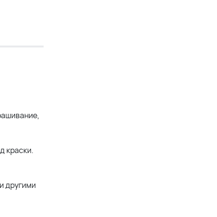
рашивание,
д краски.
и другими