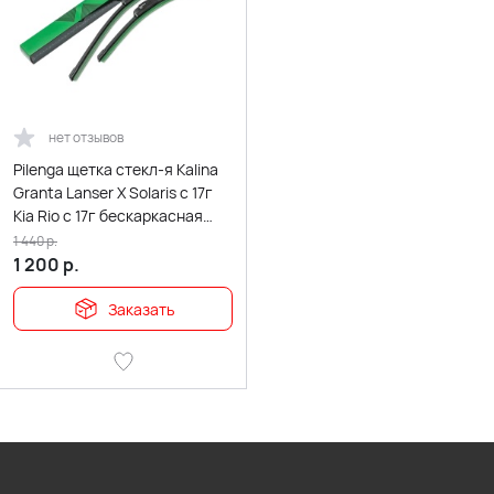
нет отзывов
Pilenga щетка стекл-я Kalina
Granta Lanser X Solaris c 17г
Kia Rio c 17г бескаркасная
600/400мм 2шт
1 440
р.
1 200
р.
Заказать