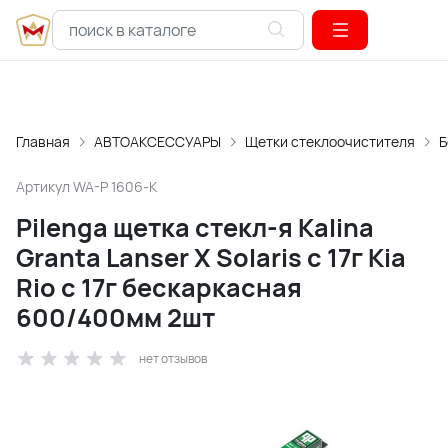
Главная
АВТОАКСЕССУАРЫ
Щетки стеклоочистителя
Б
Артикул
WA-P 1606-K
Pilenga щетка стекл-я Kalina
Granta Lanser X Solaris c 17г Kia
Rio c 17г бескаркасная
600/400мм 2шт
нет отзывов