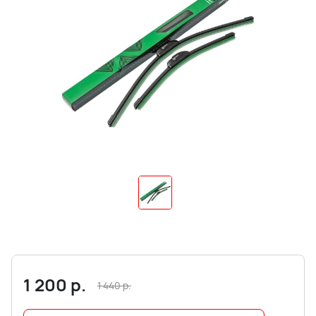
1 200
р.
1 440
р.