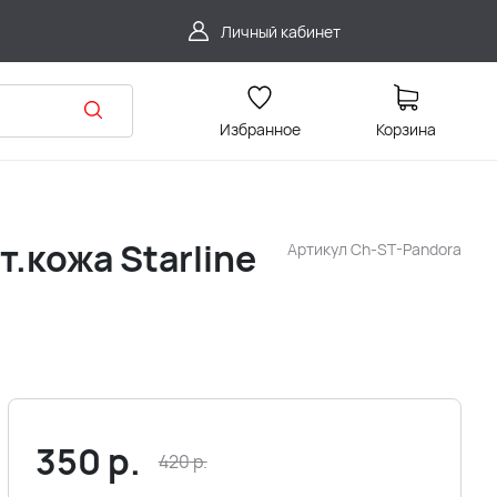
Личный кабинет
Избранное
Корзина
.кожа Starline
Артикул
Ch-ST-Pandora
350
р.
420
р.