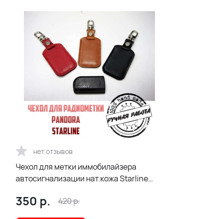
нет отзывов
Чехол для метки иммобилайзера
автосигнализации нат.кожа Starline
Pandora
350
р.
420
р.