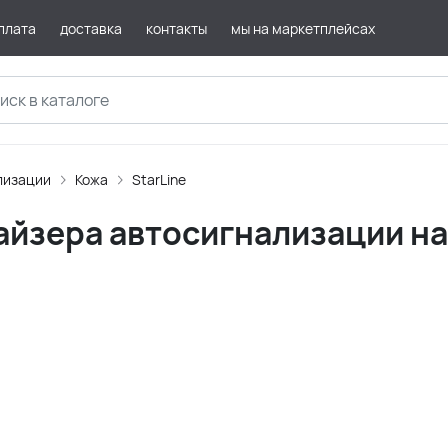
плата
доставка
контакты
мы на маркетплейсах
лизации
Кожа
StarLine
йзера автосигнализации нат