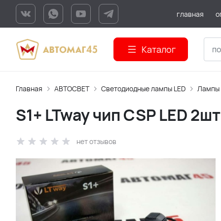
главная
о
Каталог
Главная
АВТОСВЕТ
Светодиодные лампы LED
Лампы
S1+ LTway чип CSP LED 2ш
нет отзывов