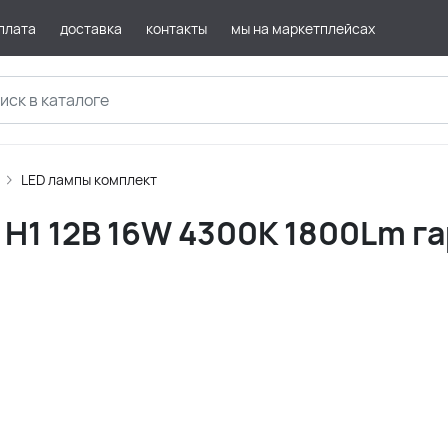
плата
доставка
контакты
мы на маркетплейсах
LED лампы комплект
т H1 12В 16W 4300К 1800Lm г