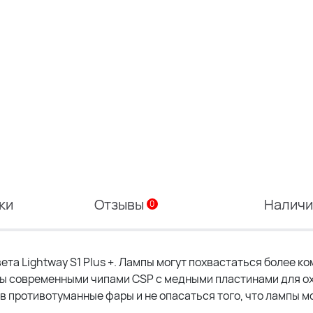
ки
Отзывы
Налич
0
та Lightway S1 Plus +. Лампы могут похвастаться более к
ны современными чипами CSP с медными пластинами для о
в противотуманные фары и не опасаться того, что лампы м