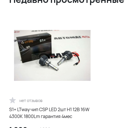
нет отзывов
S1+ LTway чип CSP LED 2шт H1 12В 16W
4300К 1800Lm гарантия 4мес