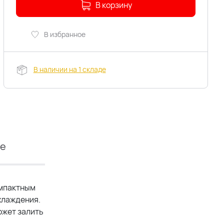
В корзину
В избранное
В наличии на 1 складе
ие
омпактным
хлаждения.
ожет залить