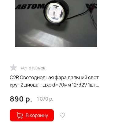
нет отзывов
C2R Светодиодная фара дальний свет
круг 2 диода + дхо d=70мм 12-32V 1шт
гарантия 1 мес
890
р.
1 070
р.
В корзину