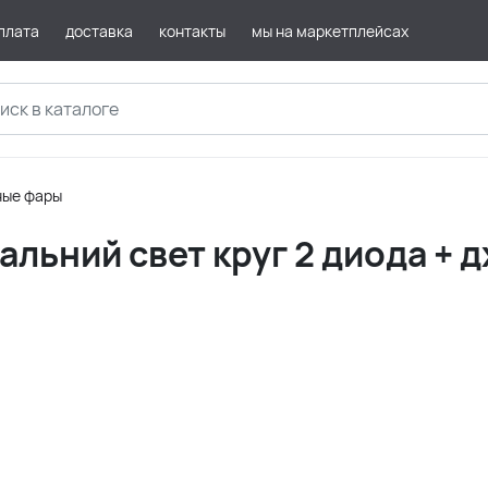
плата
доставка
контакты
мы на маркетплейсах
ные фары
льний свет круг 2 диода + 