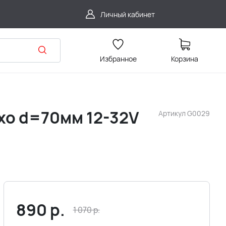
Личный кабинет
Избранное
Корзина
дхо d=70мм 12-32V
Артикул
G0029
890
р.
1 070
р.