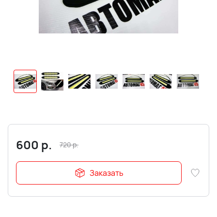
600
р.
720
р.
Заказать