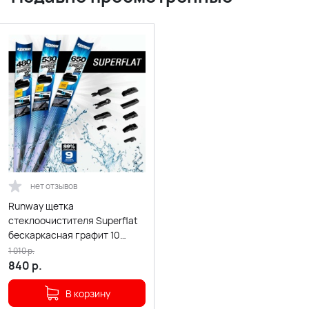
нет отзывов
Runway щетка
стеклоочистителя Superflat
бескаркасная графит 10
адаптеров 550мм
1 010
р.
840
р.
В корзину