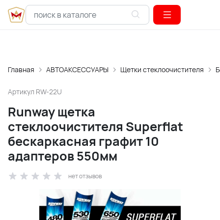
Главная
АВТОАКСЕССУАРЫ
Щетки стеклоочистителя
Б
Артикул
RW-22U
Runway щетка
стеклоочистителя Superflat
бескаркасная графит 10
адаптеров 550мм
нет отзывов