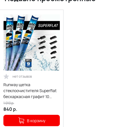
нет отзывов
Runway щетка
стеклоочистителя Superflat
бескаркасная графит 10
адаптеров 500мм
1 010
р.
840
р.
В корзину