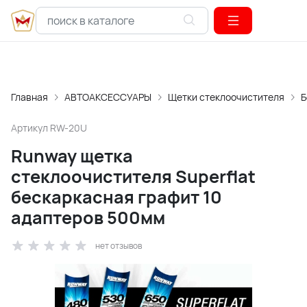
Главная
АВТОАКСЕССУАРЫ
Щетки стеклоочистителя
Б
Артикул
RW-20U
Runway щетка
стеклоочистителя Superflat
бескаркасная графит 10
адаптеров 500мм
нет отзывов