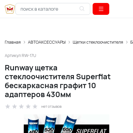
Главная
АВТОАКСЕССУАРЫ
Щетки стеклоочистителя
Б
Артикул
RW-17U
Runway щетка
стеклоочистителя Superflat
бескаркасная графит 10
адаптеров 430мм
нет отзывов