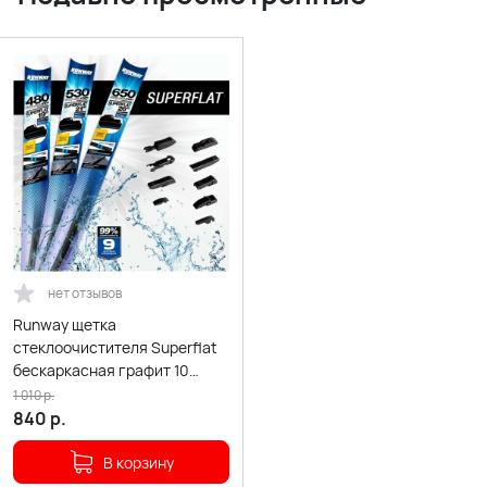
нет отзывов
Runway щетка
стеклоочистителя Superflat
бескаркасная графит 10
адаптеров 430мм
1 010
р.
840
р.
В корзину