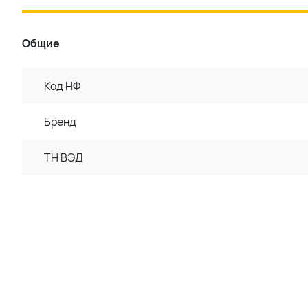
Общие
Код НФ
Бренд
ТН ВЭД