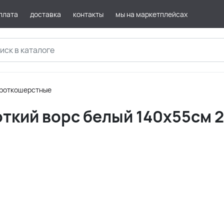
плата
доставка
контакты
мы на маркетплейсах
роткошерстные
роткий ворс белый 140х55см 