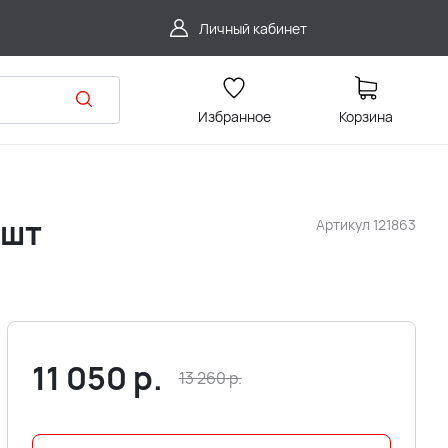
Личный кабинет
Избранное
Корзина
2шт
Артикул
121863
11 050
р.
13 260
р.