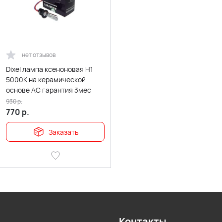
нет отзывов
Dixel лампа ксеноновая H1
5000К на керамической
основе АС гарантия 3мес
930
р.
770
р.
Заказать
Контакты