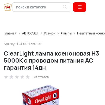
Главная
АВТОСВЕТ
Ксенон
Лампы
Нештатный ксено
Артикул
LCL 00H 350-0LL
ClearLight лампа ксеноновая H3
5000К с проводом питания АС
гарантия 14дн
нет отзывов