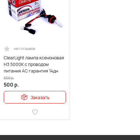
нет отзывов
ClearLight лампа ксеноновая
H3 5000К с проводом
питания АС гарантия 14дн
600
р.
500
р.
Заказать