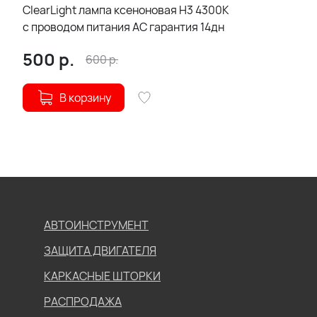
ClearLight лампа ксеноновая H3 4300К
с проводом питания АС гарантия 14дн
500
р.
600
р.
В корзину
АВТОИНСТРУМЕНТ
ЗАЩИТА ДВИГАТЕЛЯ
КАРКАСНЫЕ ШТОРКИ
РАСПРОДАЖА