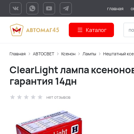
главная
о
Каталог
Главная
АВТОСВЕТ
Ксенон
Лампы
Нештатный ксе
ClearLight лампа ксеноно
гарантия 14дн
нет отзывов