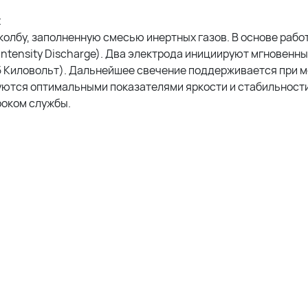
t
олбу, заполненную смесью инертных газов. В основе рабо
Intensity Discharge). Два электрода инициируют мгновенн
5 Киловольт). Дальнейшее свечение поддерживается при 
уются оптимальными показателями яркости и стабильност
роком службы.