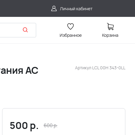
Личный кабинет
Избранное
Корзина
тания АС
Артикул
LCL 00H 343-0LL
500
р.
600
р.