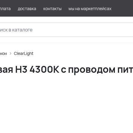
плата
доставка
контакты
мы на маркетплейсах
нон
ClearLight
вая H3 4300К с проводом пи