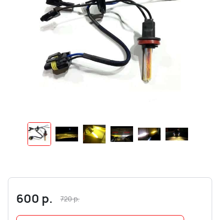
600
р.
720
р.