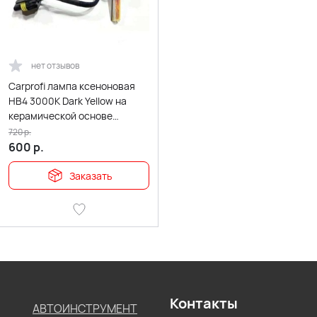
нет отзывов
Carprofi лампа ксеноновая
HB4 3000K Dark Yellow на
керамической основе
гарантия 14дн
720
р.
600
р.
Заказать
Контакты
АВТОИНСТРУМЕНТ