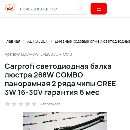
Главная
АВТОСВЕТ
Дневные ходовые огни и светодиодны
Артикул
LBCP-3W-EPI288CUR-CMB
Carprofi cветодиодная балка
люстра 288W COMBO
панорамная 2 ряда чипы CREE
3W 16-30V гарантия 6 мес
нет отзывов