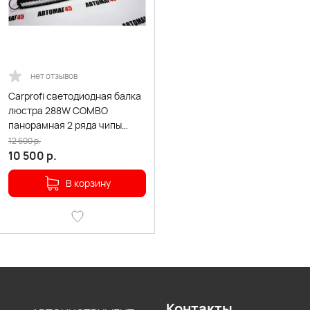
нет отзывов
Carprofi cветодиодная балка
люстра 288W COMBO
панорамная 2 ряда чипы
CREE 3W 16-30V гарантия 6
12 600
р.
мес
10 500
р.
В корзину
Контакты