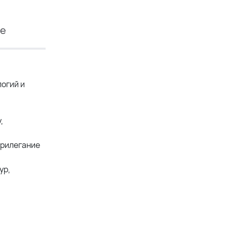
ие
огий и
,
прилегание
ур,