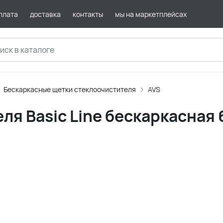
плата
доставка
контакты
мы на маркетплейсах
Бескаркасные щетки стеклоочистителя
AVS
ля Basic Linе бескаркасная