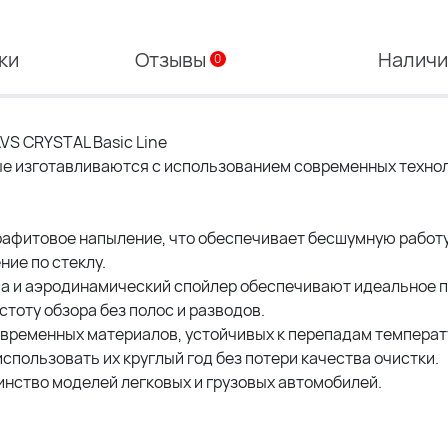
ки
Отзывы
Налич
0
VS CRYSTAL Basic Line
ые изготавливаются с использованием современных технол
рафитовое напыление, что обеспечивает бесшумную работу
ие по стеклу.
ма и аэродинамический спойлер обеспечивают идеальное 
стоту обзора без полос и разводов.
овременных материалов, устойчивых к перепадам температ
спользовать их круглый год без потери качества очистки.
инство моделей легковых и грузовых автомобилей.