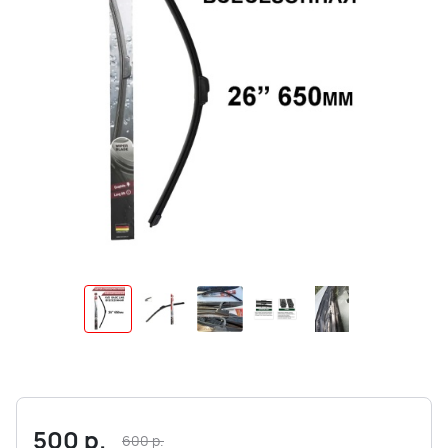
500
р.
600
р.