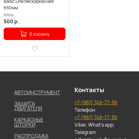
Basic Line бескаркасная
650мм
600
р.
500
р.
В корзину
Контакты
АВТОИНСТРУМЕНТ
+7 (961) 749-77-36
ЗАЩИТА
ДВИГАТЕЛЯ
Телефон
+7 (961) 749-77-36
КАРКАСНЫЕ
ШТОРКИ
Viber, What's app,
Telegram
РАСПРОДАЖА