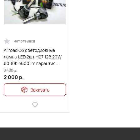
нет отзывов
Allroad Q3 светодиодные
лампы LED 2шт H27 12В 20W
6000K 3600Lm гарантия
5мес
2 400
р.
2 000
р.
Заказать