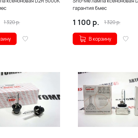
Sho-Me лампа ксеноновая D2S 4300К
мес
гарантия 6мес
1 100
р.
1 320
р.
1 320
р.
рзину
В корзину