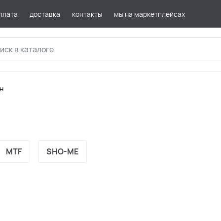
плата
доставка
контакты
мы на маркетплейсах
н
МTF
SHO-ME