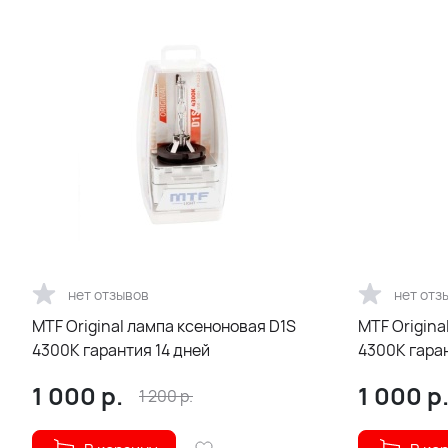
нет отзывов
нет отз
MTF Original лампа ксеноновая D1S
MTF Original лампа ксеноновая D2S
4300К гарантия 14 дней
4300К гаран
1 000
р.
1 000
р
1 200
р.