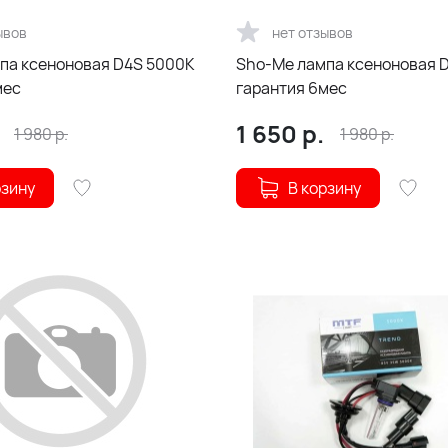
ывов
нет отзывов
Sho-Me лампа ксеноновая D3S 4300К
мес
гарантия 6мес
1 650
р.
1 980
р.
1 980
р.
рзину
В корзину