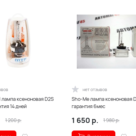
ывов
нет отзывов
Sho-Me лампа ксеноновая D1S 6000К
тия 14 дней
гарантия 6мес
.
1 650
р.
1 200
р.
1 980
р.