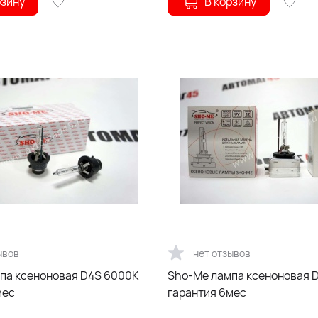
рзину
В корзину
ывов
нет отзывов
Sho-Me лампа ксеноновая D1S 4300К
мес
гарантия 6мес