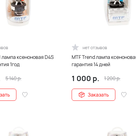
ывов
нет отзывов
MTF Trend лампа ксеноновая D1S 5000К
тия 1год
гарантия 14 дней
.
1 000
р.
5 140
р.
1 200
р.
зать
Заказать