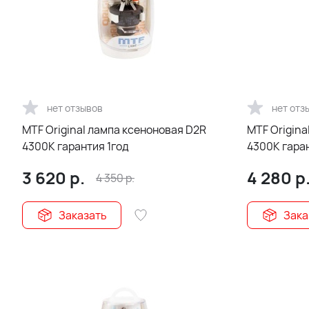
нет отзывов
нет отз
MTF Original лампа ксеноновая D2R
MTF Original лампа ксеноновая D4S
4300К гарантия 1год
4300К гаран
3 620
р.
4 280
р
4 350
р.
Заказать
Зака