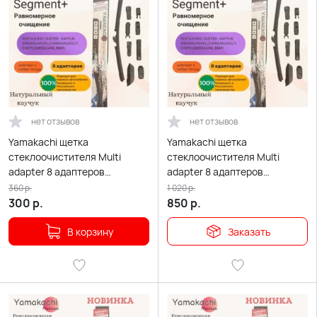
нет отзывов
нет отзывов
Yamakachi щетка
Yamakachi щетка
стеклоочистителя Multi
стеклоочистителя Multi
adapter 8 адаптеров
adapter 8 адаптеров
бескаркасная 525мм
бескаркасная 450мм
360
р.
1 020
р.
300
р.
850
р.
В корзину
Заказать