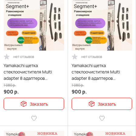
нет отзывов
нет отзывов
Yamakachi щетка
Yamakachi щетка
стеклоочистителя Multi
стеклоочистителя Multi
adapter 8 адаптеров
adapter 8 адаптеров
бескаркасная 500мм
бескаркасная 550мм
1 080
р.
1 080
р.
900
р.
900
р.
Заказать
Заказать