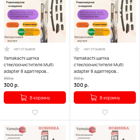
нет отзывов
нет отзывов
Yamakachi щетка
Yamakachi щетка
стеклоочистителя Multi
стеклоочистителя Multi
adapter 8 адаптеров
adapter 8 адаптеров
бескаркасная 425мм
бескаркасная 475мм
360
р.
360
р.
300
р.
300
р.
В корзину
В корзину