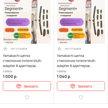
нет отзывов
нет отзывов
Yamakachi щетка
Yamakachi щетка
стеклоочистителя Multi
стеклоочистителя Multi
adapter 8 адаптеров
adapter 8 адаптеров
бескаркасная 600мм
бескаркасная 650мм
1 200
р.
1 250
р.
1 000
р.
1 040
р.
Заказать
Заказать