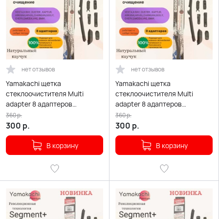
нет отзывов
нет отзывов
Yamakachi щетка
Yamakachi щетка
стеклоочистителя Multi
стеклоочистителя Multi
adapter 8 адаптеров
adapter 8 адаптеров
бескаркасная 350мм
бескаркасная 400мм
360
р.
360
р.
300
р.
300
р.
В корзину
В корзину