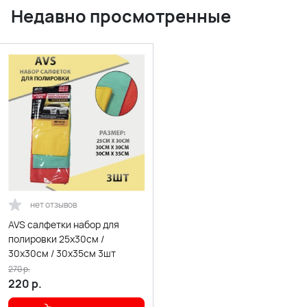
Недавно просмотренные
нет отзывов
AVS салфетки набор для
полировки 25х30см /
30х30см / 30х35см 3шт
270
р.
220
р.