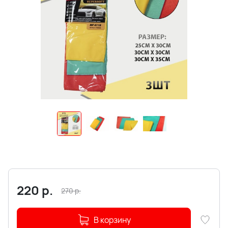
220
р.
270
р.
В корзину