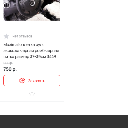
нет отзывов
Maximal оплетка руля
экокожа черная ромб черная
нитка размер 37-39см 344BL-
BL
900
р.
750
р.
Заказать