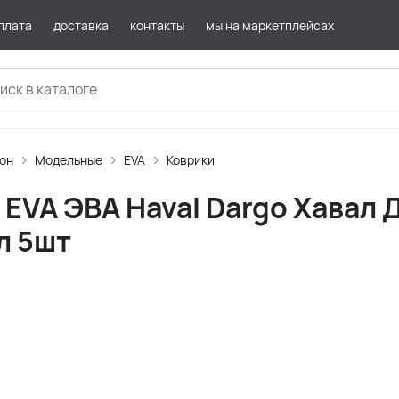
плата
доставка
контакты
мы на маркетплейсах
лон
Модельные
EVA
Коврики
EVA ЭВА Haval Dargo Хавал Д
л 5шт