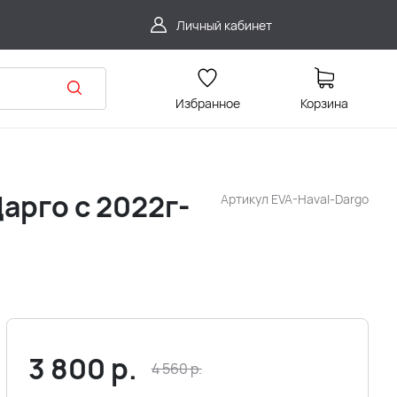
Личный кабинет
Избранное
Корзина
арго с 2022г-
Артикул
EVA-Haval-Dargo
3 800
р.
4 560
р.