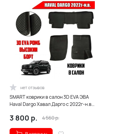
нет отзывов
SMART коврики в салон 3D EVA ЭВА
Haval Dargo Хавал Дарго с 2022г-н.в
черные рис ромб компл 5шт
3 800
р.
4 560
р.