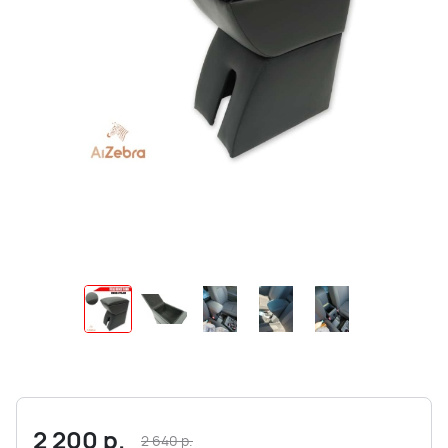
2 200
р.
2 640
р.