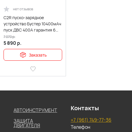
нет отзывов
C2R пуско-зарядное
устройство Бустер 10400мАч
пуск ДВС 400A гарантия 6
месяцев BLY-B9
7 070
р.
5 890
р.
Заказать
Контакты
АВТОИНСТРУМЕНТ
+7 (961) 749-77-36
ЗАЩИТА
ДВИГАТЕЛЯ
Телефон