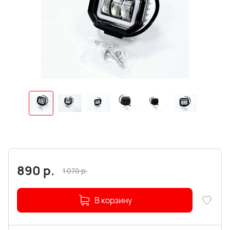
890
р.
1 070
р.
В корзину