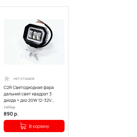
нет отзывов
C2R Светодиодная фара
дальний свет квадрат 3
диода + дхо 20W 12-32V
1800Lm 1шт гарантия 1мес
1 070
р.
G0030T
890
р.
В корзину