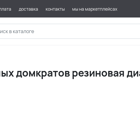
плата
доставка
контакты
мы на маркетплейсах
ых домкратов резиновая д