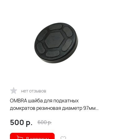
нет отзывов
OMBRA шайба для подкатных
домкратов резиновая диаметр 97мм
высота 11мм
500
р.
600
р.