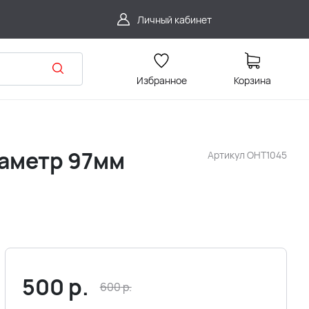
Личный кабинет
Избранное
Корзина
иаметр 97мм
Артикул
OHT1045
500
р.
600
р.